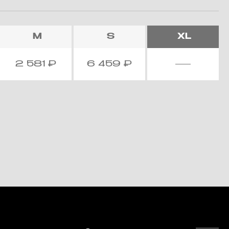
M
S
XL
2 581
₽
6 459
₽