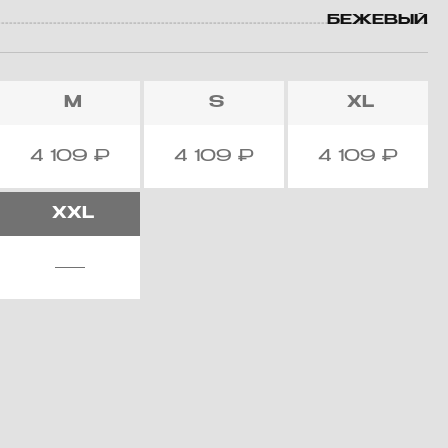
БЕЖЕВЫЙ
M
S
XL
4 109
₽
4 109
₽
4 109
₽
XXL