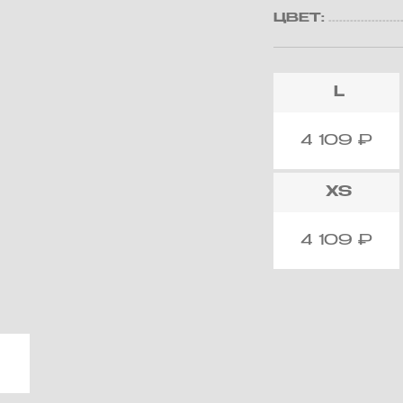
ЦВЕТ:
L
4 109
₽
XS
4 109
₽