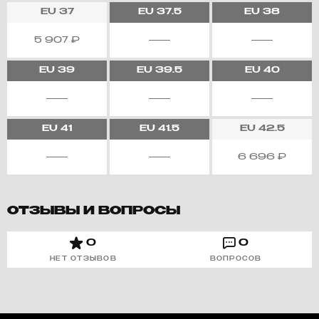
EU
37
EU
37.5
EU
38
5 907
₽
EU
39
EU
39.5
EU
40
EU
41
EU
41.5
EU
42.5
6 696
₽
ОТЗЫВЫ И ВОПРОСЫ
0
0
НЕТ ОТЗЫВОВ
ВОПРОСОВ