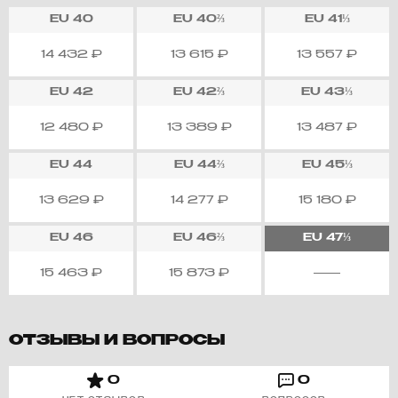
EU
40
EU
40⅔
EU
41⅓
14 432
₽
13 615
₽
13 557
₽
EU
42
EU
42⅔
EU
43⅓
12 480
₽
13 389
₽
13 487
₽
EU
44
EU
44⅔
EU
45⅓
13 629
₽
14 277
₽
15 180
₽
EU
46
EU
46⅔
EU
47⅓
15 463
₽
15 873
₽
ОТЗЫВЫ И ВОПРОСЫ
0
0