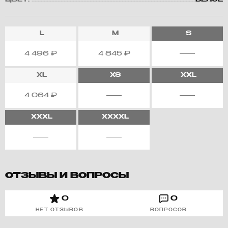
ЦВЕТ:
БЕЛОЕ
L
M
S
4 496
₽
4 845
₽
XL
XS
XXL
4 064
₽
XXXL
XXXXL
ОТЗЫВЫ И ВОПРОСЫ
0
0
НЕТ ОТЗЫВОВ
ВОПРОСОВ