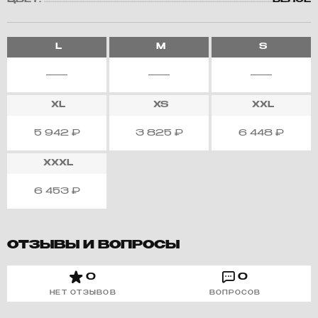
ЦВЕТ:
БЕЛОЕ
L
M
S
XL
XS
XXL
5 942
₽
3 825
₽
6 448
₽
XXXL
6 453
₽
ОТЗЫВЫ И ВОПРОСЫ
0
0
НЕТ ОТЗЫВОВ
ВОПРОСОВ