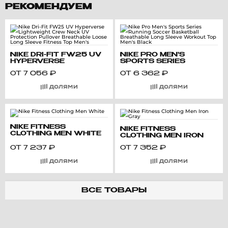
РЕКОМЕНДУЕМ
NIKE DRI-FIT FW25 UV
NIKE PRO MEN'S
HYPERVERSE
SPORTS SERIES
LIGHTWEIGHT CREW
RUNNING SOCCER
ОТ
7 056
₽
ОТ
6 362
₽
NECK UV PROTECTION
BASKETBALL
PULLOVER
BREATHABLE LONG
BREATHABLE LOOSE
SLEEVE WORKOUT TOP
LONG SLEEVE FITNESS
MEN'S BLACK
TOP MEN'S
NIKE FITNESS
NIKE FITNESS
CLOTHING MEN WHITE
CLOTHING MEN IRON
GRAY
ОТ
7 237
₽
ОТ
7 352
₽
ВСЕ ТОВАРЫ