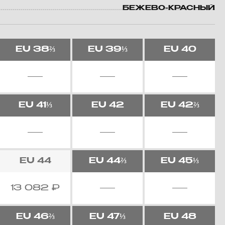
БЕЖЕВО-КРАСНЫЙ
EU
38⅔
EU
39⅓
EU
40
EU
41⅓
EU
42
EU
42⅔
EU
44
EU
44⅔
EU
45⅓
13 082
₽
EU
46⅔
EU
47⅓
EU
48