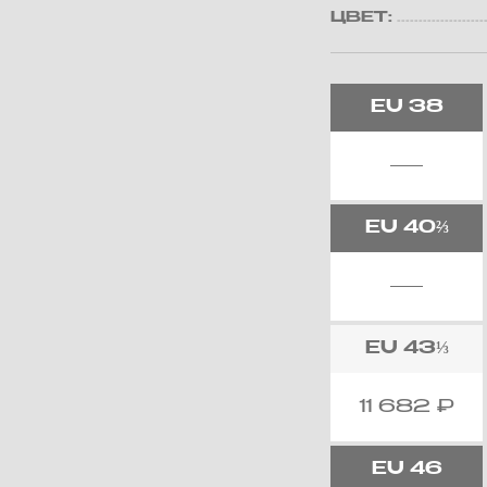
ЦВЕТ:
EU
38
EU
40⅔
EU
43⅓
11 682
₽
EU
46