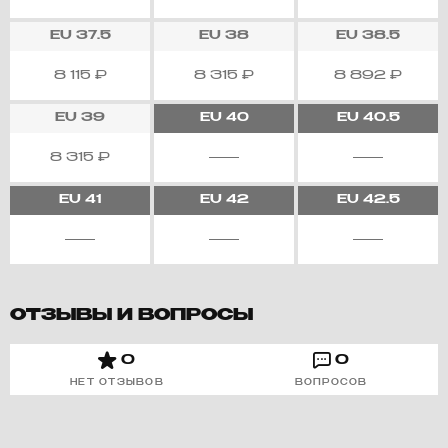
EU
37.5
EU
38
EU
38.5
8 115
₽
8 315
₽
8 892
₽
EU
39
EU
40
EU
40.5
8 315
₽
EU
41
EU
42
EU
42.5
ОТЗЫВЫ И ВОПРОСЫ
0
0
НЕТ ОТЗЫВОВ
ВОПРОСОВ