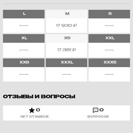
L
M
S
17 930
₽
XL
XS
XXL
17 381
₽
XXS
XXXL
XXXS
ОТЗЫВЫ И ВОПРОСЫ
0
0
НЕТ ОТЗЫВОВ
ВОПРОСОВ