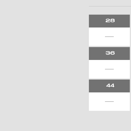
28
36
44