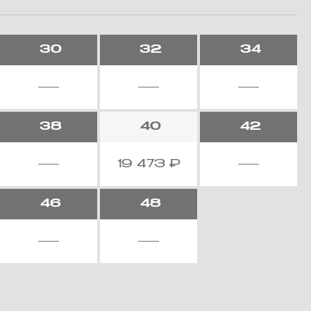
30
32
34
38
40
42
19 473
₽
46
48