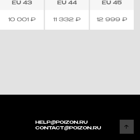
EU
43
EU
44
EU
45
10 001
₽
11 332
₽
12 999
₽
HELP@POIZON.RU
CONTACT@POIZON.RU