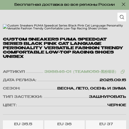
Бесплатная доставка во все регионы России
CUSTOM SNEAKERS PUMA SPEEDCAT
SERIES BLACK PINK CAT LANGUAGE
PERSONALITY VERSATILE FASHION TRENDY
COMFORTABLE LOW-TOP RACING SHOES
UNISEX
АРТИКУЛ
398846-01（TEAM1056-黑粉喵语）
ДАТА РЕЛИЗА:
2025.09.15
СЕЗОН:
ВЕСНА, ЛЕТО, ОСЕНЬ И ЗИМА
ТИП ЗАСТЕЖКИ:
ЗАШНУРОВАТЬ
ЦВЕТ:
ЧЕРНОЕ
EU
35.5
EU
36
EU
37