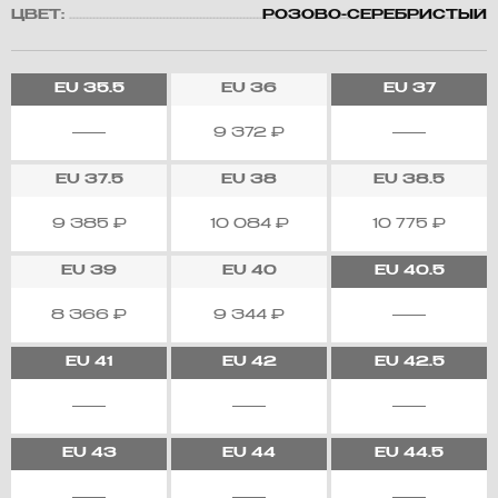
ЦВЕТ:
РОЗОВО-СЕРЕБРИСТЫЙ
EU
35.5
EU
36
EU
37
9 372
₽
EU
37.5
EU
38
EU
38.5
9 385
₽
10 084
₽
10 775
₽
EU
39
EU
40
EU
40.5
8 366
₽
9 344
₽
EU
41
EU
42
EU
42.5
EU
43
EU
44
EU
44.5