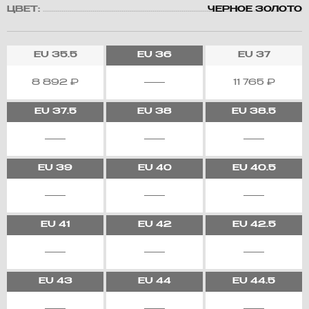
ЦВЕТ:
ЧЕРНОЕ ЗОЛОТО
EU
35.5
EU
36
EU
37
8 892
₽
11 765
₽
EU
37.5
EU
38
EU
38.5
EU
39
EU
40
EU
40.5
EU
41
EU
42
EU
42.5
EU
43
EU
44
EU
44.5