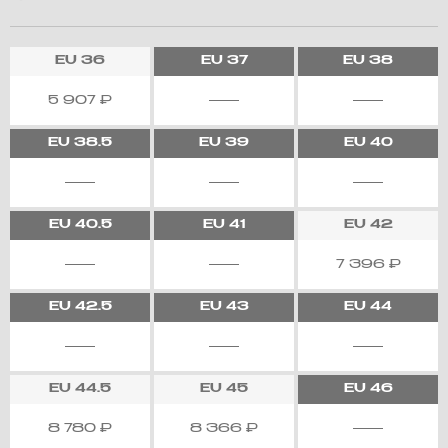
EU
36
EU
37
EU
38
5 907
₽
EU
38.5
EU
39
EU
40
EU
40.5
EU
41
EU
42
7 396
₽
EU
42.5
EU
43
EU
44
EU
44.5
EU
45
EU
46
8 780
₽
8 366
₽