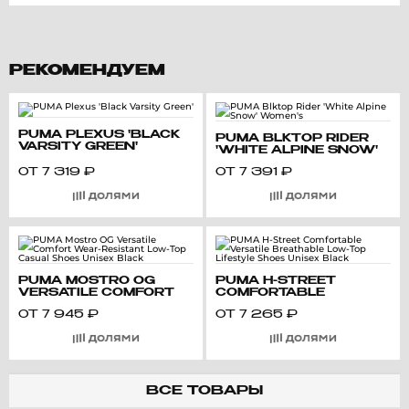
РЕКОМЕНДУЕМ
PUMA PLEXUS 'BLACK
PUMA BLKTOP RIDER
VARSITY GREEN'
'WHITE ALPINE SNOW'
WOMEN'S
ОТ
7 319
₽
ОТ
7 391
₽
PUMA MOSTRO OG
PUMA H-STREET
VERSATILE COMFORT
COMFORTABLE
WEAR-RESISTANT LOW-
VERSATILE
ОТ
7 945
₽
ОТ
7 265
₽
TOP CASUAL SHOES
BREATHABLE LOW-TOP
UNISEX BLACK
LIFESTYLE SHOES
UNISEX BLACK
ВСЕ ТОВАРЫ