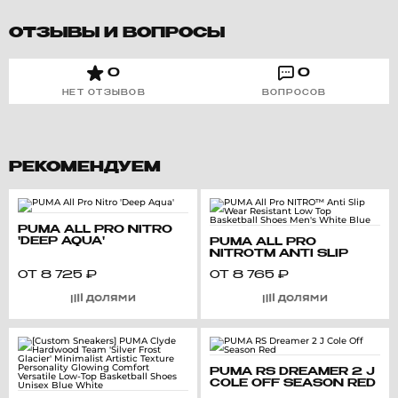
ОТЗЫВЫ И ВОПРОСЫ
0
0
НЕТ ОТЗЫВОВ
ВОПРОСОВ
РЕКОМЕНДУЕМ
PUMA ALL PRO NITRO
'DEEP AQUA'
PUMA ALL PRO
NITRO™ ANTI SLIP
WEAR RESISTANT LOW
ОТ
8 725
₽
ОТ
8 765
₽
TOP BASKETBALL
SHOES MEN'S WHITE
BLUE
PUMA RS DREAMER 2 J
COLE OFF SEASON RED