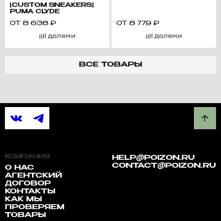
[CUSTOM SNEAKERS]
PUMA CLYDE
HARDWOOD TEAM
ОТ
8 638
₽
ОТ
8 779
₽
'SILVER FROST GLACIER'
MINIMALIST ARTISTIC
TEXTURE
PERSONALITY
GLOWING COMFORT
VERSATILE LOW-TOP
BASKETBALL SHOES
ВСЕ ТОВАРЫ
UNISEX BLUE WHITE
КОМПАНИЯ
HELP@POIZON.RU
CONTACT@POIZON.RU
О НАС
АГЕНТСКИЙ
ДОГОВОР
КОНТАКТЫ
КАК МЫ
ПРОВЕРЯЕМ
ТОВАРЫ