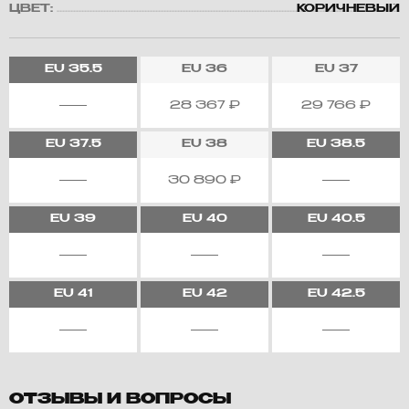
ЦВЕТ:
КОРИЧНЕВЫЙ
EU
35.5
EU
36
EU
37
28 367
₽
29 766
₽
EU
37.5
EU
38
EU
38.5
30 890
₽
EU
39
EU
40
EU
40.5
EU
41
EU
42
EU
42.5
ОТЗЫВЫ И ВОПРОСЫ