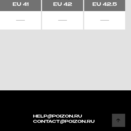
EU
41
EU
42
EU
42.5
HELP@POIZON.RU
CONTACT@POIZON.RU