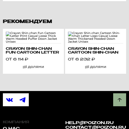
РЕКОМЕНДУЕМ
CRAYON SHIN-CHAN
CRAYON SHIN-CHAN
FUN CARTOON LETTER
CARTOON SHIN-CHAN
PRINT CASUAL LOOSE
LETTER LOGO CASUAL
ОТ
6 114
₽
ОТ
6 232
₽
THICK WARM HOODED
LOOSE WARM
PUFFER DOWN JACKET
THICKENED HOODED
UNISEX
DOWN JACKET UNISEX
КОМПАНИЯ
HELP@POIZON.RU
CONTACT@POIZON.RU
О НАС