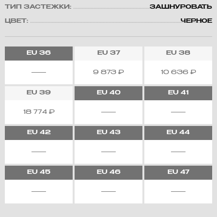
ТИП ЗАСТЕЖКИ:
ЗАШНУРОВАТЬ
ЦВЕТ:
ЧЕРНОЕ
EU
36
EU
37
EU
38
9 873
₽
10 636
₽
EU
39
EU
40
EU
41
18 774
₽
EU
42
EU
43
EU
44
EU
45
EU
46
EU
47