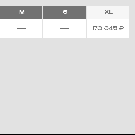
M
S
XL
173 345
₽