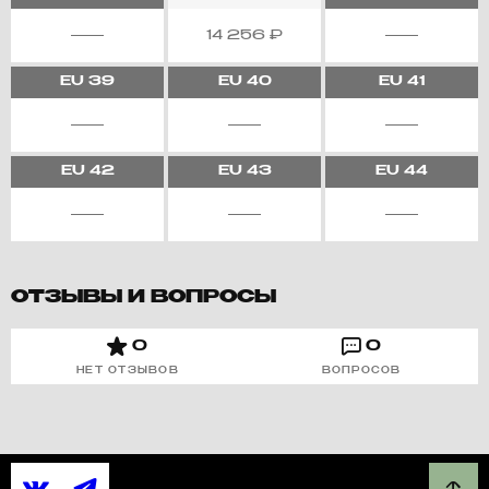
14 256
₽
EU
39
EU
40
EU
41
EU
42
EU
43
EU
44
ОТЗЫВЫ И ВОПРОСЫ
0
0
НЕТ ОТЗЫВОВ
ВОПРОСОВ