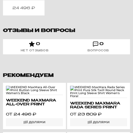
24 496
₽
ОТЗЫВЫ И ВОПРОСЫ
0
0
НЕТ ОТЗЫВОВ
ВОПРОСОВ
РЕКОМЕНДУЕМ
WEEKEND MAXMARA
WEEKEND MAXMARA
ALL-OVER PRINT
RADA SERIES PRINT
BUTTON LONG SLEEVE
PURE SILK TWILL
SHIRT WOMEN'S BLACK
ОТ
24 496
₽
ОТ
23 809
₽
ROUND NECK PRINT
LONG SLEEVE SHIRT
WOMEN'S FLORAL