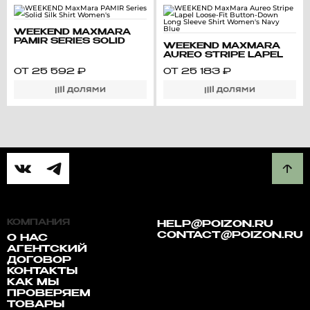
WEEKEND MAXMARA
PAMIR SERIES SOLID
WEEKEND MAXMARA
SILK SHIRT WOMEN'S
AUREO STRIPE LAPEL
LOOSE-FIT BUTTON-
ОТ
25 592
₽
ОТ
25 183
₽
DOWN LONG SLEEVE
SHIRT WOMEN'S NAVY
BLUE
КОМПАНИЯ
HELP@POIZON.RU
CONTACT@POIZON.RU
О НАС
АГЕНТСКИЙ
ДОГОВОР
КОНТАКТЫ
КАК МЫ
ПРОВЕРЯЕМ
ТОВАРЫ