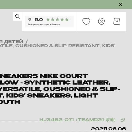
Я ДЕТЕЙ
/
LE, CUSHIONED & SLIP-RESISTANT, KIDS'
NEAKERS NIKE COURT
LOW - SYNTHETIC LEATHER,
VERSATILE, CUSHIONED & SLIP-
, KIDS' SNEAKERS, LIGHT
YOUTH
HJ3482-071（TEAM521-紫葡）
2025.06.06