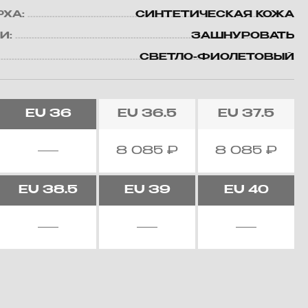
РХА:
СИНТЕТИЧЕСКАЯ КОЖА
И:
ЗАШНУРОВАТЬ
СВЕТЛО-ФИОЛЕТОВЫЙ
EU
36
EU
36.5
EU
37.5
8 085
₽
8 085
₽
EU
38.5
EU
39
EU
40