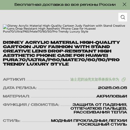
Бесплатная доставка во все регионы России
DISNEY ACRYLIC MATERIAL HIGH-QUALITY
CARTOON JUDY FASHION WITH STAND
CREATIVE LENS DROP-RESISTANT HIGH
AESTHETIC PHONE CASE FOR HUAWEI
PURA70/ULTRA/P60/MATE70/60/50/PRO
TRENDY LUXURY STYLE
АРТИКУЛ
迪士尼奶油壳支架乖兽探头华为
ДАТА РЕЛИЗА:
2025.06.05
МАТЕРИАЛ:
АКРИЛОВЫЙ
ФУНКЦИЯ / СВОЙСТВА:
ЗАЩИТА ОТ ПАДЕНИЯ,
ОТПЕЧАТКОВ ПАЛЬЦЕВ,
РАССЕИВАНИЯ ТЕПЛА
СТИЛЬ:
МОДНЫЙ ПРОХЛАДНЫЙ ЛЕГКИЙ
РОСКОШНЫЙ СТИЛЬ