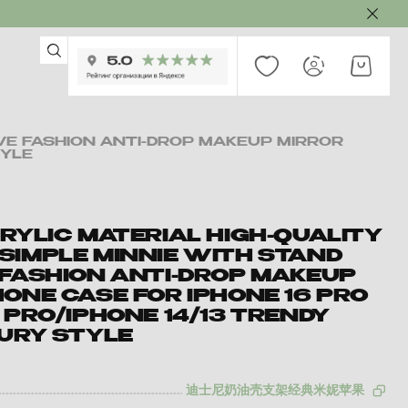
IVE FASHION ANTI-DROP MAKEUP MIRROR
TYLE
RYLIC MATERIAL HIGH-QUALITY
SIMPLE MINNIE WITH STAND
 FASHION ANTI-DROP MAKEUP
ONE CASE FOR IPHONE 16 PRO
 PRO/IPHONE 14/13 TRENDY
XURY STYLE
迪士尼奶油壳支架经典米妮苹果