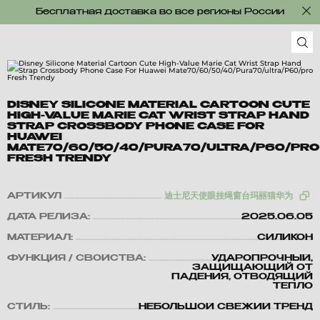
Бесплатная доставка во все регионы России
DISNEY SILICONE MATERIAL CARTOON CUTE
HIGH-VALUE MARIE CAT WRIST STRAP HAND
STRAP CROSSBODY PHONE CASE FOR
HUAWEI
MATE70/60/50/40/PURA70/ULTRA/P60/PRO
FRESH TRENDY
АРТИКУЛ
迪士尼天使眼挂绳窗台玛丽猫华为
ДАТА РЕЛИЗА:
2025.06.05
МАТЕРИАЛ:
СИЛИКОН
ФУНКЦИЯ / СВОЙСТВА:
УДАРОПРОЧНЫЙ,
ЗАЩИЩАЮЩИЙ ОТ
ПАДЕНИЯ, ОТВОДЯЩИЙ
ТЕПЛО
СТИЛЬ:
НЕБОЛЬШОЙ СВЕЖИЙ ТРЕНД