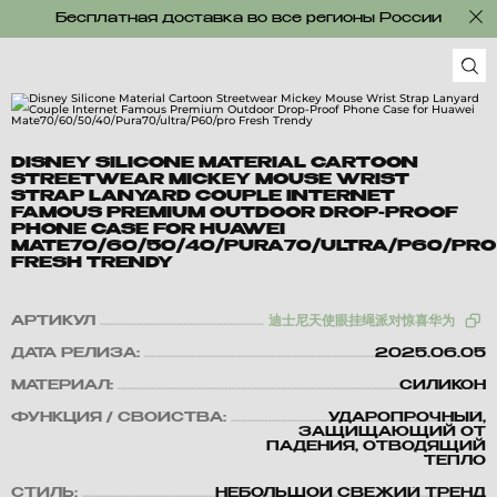
Бесплатная доставка во все регионы России
DISNEY SILICONE MATERIAL CARTOON
STREETWEAR MICKEY MOUSE WRIST
STRAP LANYARD COUPLE INTERNET
FAMOUS PREMIUM OUTDOOR DROP-PROOF
PHONE CASE FOR HUAWEI
MATE70/60/50/40/PURA70/ULTRA/P60/PRO
FRESH TRENDY
АРТИКУЛ
迪士尼天使眼挂绳派对惊喜华为
ДАТА РЕЛИЗА:
2025.06.05
МАТЕРИАЛ:
СИЛИКОН
ФУНКЦИЯ / СВОЙСТВА:
УДАРОПРОЧНЫЙ,
ЗАЩИЩАЮЩИЙ ОТ
ПАДЕНИЯ, ОТВОДЯЩИЙ
ТЕПЛО
СТИЛЬ:
НЕБОЛЬШОЙ СВЕЖИЙ ТРЕНД