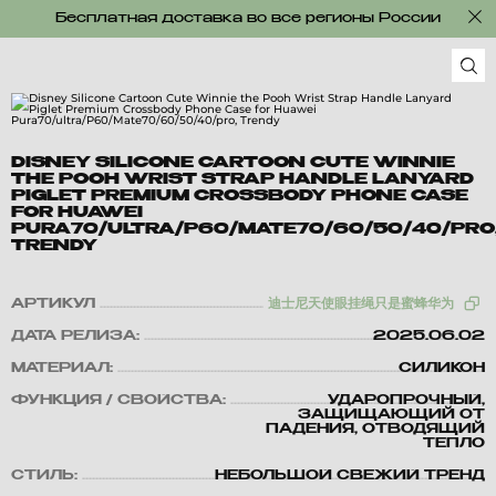
Бесплатная доставка во все регионы России
DISNEY SILICONE CARTOON CUTE WINNIE
THE POOH WRIST STRAP HANDLE LANYARD
PIGLET PREMIUM CROSSBODY PHONE CASE
FOR HUAWEI
PURA70/ULTRA/P60/MATE70/60/50/40/PRO
TRENDY
АРТИКУЛ
迪士尼天使眼挂绳只是蜜蜂华为
ДАТА РЕЛИЗА:
2025.06.02
МАТЕРИАЛ:
СИЛИКОН
ФУНКЦИЯ / СВОЙСТВА:
УДАРОПРОЧНЫЙ,
ЗАЩИЩАЮЩИЙ ОТ
ПАДЕНИЯ, ОТВОДЯЩИЙ
ТЕПЛО
СТИЛЬ:
НЕБОЛЬШОЙ СВЕЖИЙ ТРЕНД