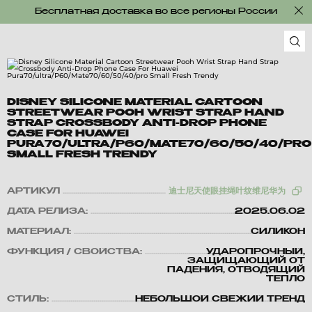
Бесплатная доставка во все регионы России
DISNEY SILICONE MATERIAL CARTOON
STREETWEAR POOH WRIST STRAP HAND
STRAP CROSSBODY ANTI-DROP PHONE
CASE FOR HUAWEI
PURA70/ULTRA/P60/MATE70/60/50/40/PRO
SMALL FRESH TRENDY
АРТИКУЛ
迪士尼天使眼挂绳叶纹维尼华为
ДАТА РЕЛИЗА:
2025.06.02
МАТЕРИАЛ:
СИЛИКОН
ФУНКЦИЯ / СВОЙСТВА:
УДАРОПРОЧНЫЙ,
ЗАЩИЩАЮЩИЙ ОТ
ПАДЕНИЯ, ОТВОДЯЩИЙ
ТЕПЛО
СТИЛЬ:
НЕБОЛЬШОЙ СВЕЖИЙ ТРЕНД