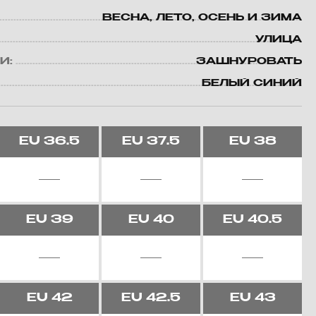
ВЕСНА, ЛЕТО, ОСЕНЬ И ЗИМА
УЛИЦА
И:
ЗАШНУРОВАТЬ
БЕЛЫЙ СИНИЙ
EU
36.5
EU
37.5
EU
38
EU
39
EU
40
EU
40.5
EU
42
EU
42.5
EU
43