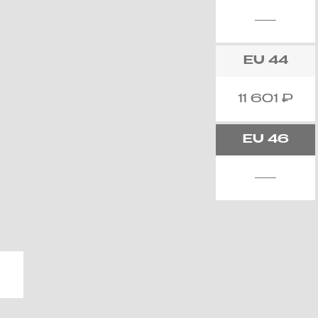
EU
44
11 601
₽
EU
46