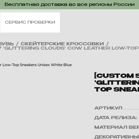
Бесплатная доставка во все регионы России
СЕРВИС ПРОВЕРКИ
БУВЬ
/
СКЕЙТЕРСКИЕ КРОССОВКИ
/
07 'GLITTERING CLOUDS' COW LEATHER LOW-TO
[CUSTOM S
'GLITTERI
TOP SNEA
АРТИКУЛ
ДАТА РЕЛИЗА:
МАТЕРИАЛ ВЕ
ДЕКОРАТИВНЫ