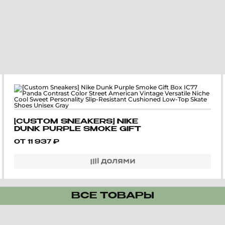
[CUSTOM SNEAKERS] NIKE
DUNK PURPLE SMOKE GIFT
BOX IC77 PANDA
ОТ
11 937
₽
CONTRAST COLOR
STREET AMERICAN
VINTAGE VERSATILE NICHE
COOL SWEET
PERSONALITY SLIP-
RESISTANT CUSHIONED
LOW-TOP SKATE SHOES
ВСЕ ТОВАРЫ
UNISEX GRAY