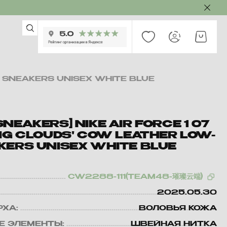
P SNEAKERS UNISEX WHITE BLUE
NEAKERS] NIKE AIR FORCE 1 07
NG CLOUDS' COW LEATHER LOW-
KERS UNISEX WHITE BLUE
CW2288-111(TEAM48-璀璨云端)
2025.05.30
РХА:
ВОЛОВЬЯ КОЖА
Е ЭЛЕМЕНТЫ:
ШВЕЙНАЯ НИТКА