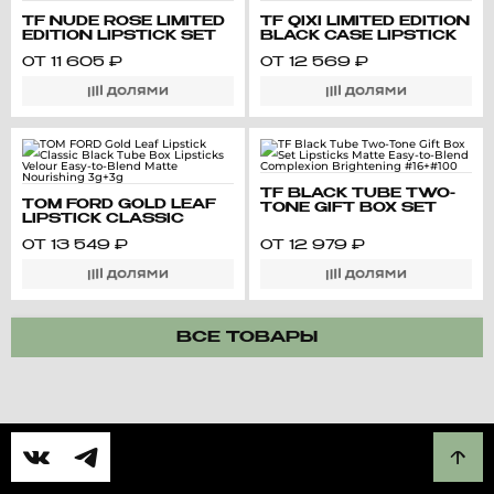
TF NUDE ROSE LIMITED
TF QIXI LIMITED EDITION
EDITION LIPSTICK SET
BLACK CASE LIPSTICK
SATIN FINISH EASY
SET SATIN FINISH
ОТ
11 605
₽
ОТ
12 569
₽
APPLICATION LONG-
3.5G/3G
LASTING
TF BLACK TUBE TWO-
TOM FORD GOLD LEAF
TONE GIFT BOX SET
LIPSTICK CLASSIC
LIPSTICKS MATTE EASY-
BLACK TUBE BOX
TO-BLEND COMPLEXION
ОТ
13 549
₽
ОТ
12 979
₽
LIPSTICKS VELOUR
BRIGHTENING #16+#100
EASY-TO-BLEND MATTE
NOURISHING 3G+3G
ВСЕ ТОВАРЫ