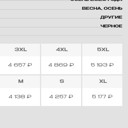
ВЕСНА, ОСЕНЬ
ДРУГИЕ
ЧЕРНОЕ
3XL
4XL
5XL
4 657
₽
4 869
₽
5 193
₽
M
S
XL
4 138
₽
4 257
₽
5 177
₽