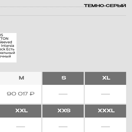
ТЕМНО-СЕРЫЙ
M
S
XL
90 017
₽
XXL
XXS
XXXL