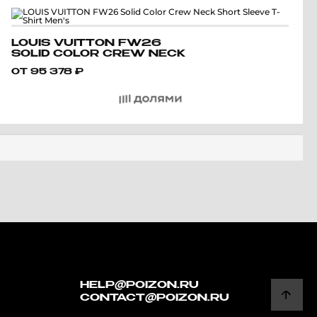
LOUIS VUITTON FW26
SOLID COLOR CREW NECK
SHORT SLEEVE T-SHIRT
ОТ
95 378
₽
MEN'S
HELP@POIZON.RU
CONTACT@POIZON.RU