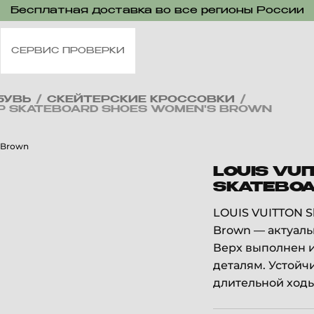
Бесплатная доставка во все регионы России
СЕРВИС ПРОВЕРКИ
БУВЬ
/
СКЕЙТЕРСКИЕ КРОССОВКИ
/
TOP SKATEBOARD SHOES WOMEN'S BROWN
LOUIS VUI
SKATEBOA
LOUIS VUITTON S
Brown — актуаль
Верх выполнен и
деталям. Устойч
длительной ходь