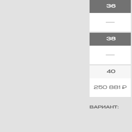
36
38
40
250 881
₽
ВАРИАНТ: