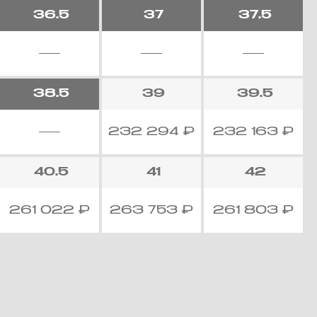
36.5
37
37.5
38.5
39
39.5
232 294
₽
232 163
₽
40.5
41
42
261 022
₽
263 753
₽
261 803
₽