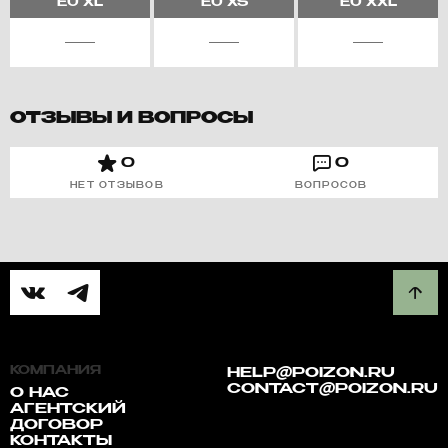
EU
XL
EU
XS
EU
XXL
ОТЗЫВЫ И ВОПРОСЫ
0
0
НЕТ ОТЗЫВОВ
ВОПРОСОВ
КОМПАНИЯ
HELP@POIZON.RU
CONTACT@POIZON.RU
О НАС
АГЕНТСКИЙ
ДОГОВОР
КОНТАКТЫ