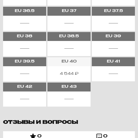
EU
36.5
EU
37
EU
37.5
EU
38
EU
38.5
EU
39
EU
39.5
EU
40
EU
41
4 544
₽
EU
42
EU
43
ОТЗЫВЫ И ВОПРОСЫ
0
0