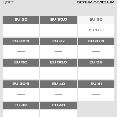
ЦВЕТ:
БЕЛЫЙ ЗЕЛЕНЫЙ
EU
35
EU
35.5
EU
36
5 179
₽
EU
36.5
EU
37
EU
37.5
EU
38
EU
38.5
EU
39
EU
39.5
EU
40
EU
41
EU
42
EU
43