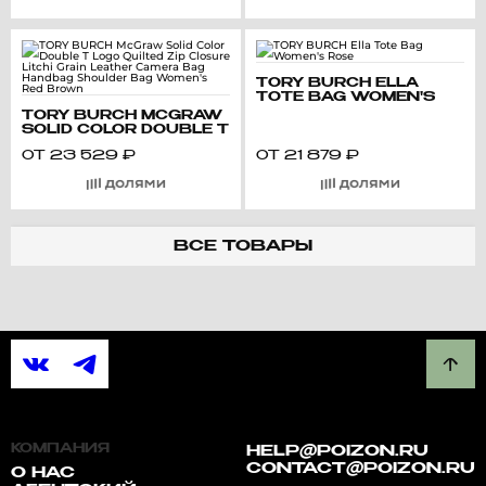
TORY BURCH ELLA
TOTE BAG WOMEN'S
ROSE
TORY BURCH MCGRAW
SOLID COLOR DOUBLE T
LOGO QUILTED ZIP
ОТ
23 529
₽
ОТ
21 879
₽
CLOSURE LITCHI GRAIN
LEATHER CAMERA BAG
HANDBAG SHOULDER
BAG WOMEN'S RED
BROWN
ВСЕ ТОВАРЫ
КОМПАНИЯ
HELP@POIZON.RU
CONTACT@POIZON.RU
О НАС