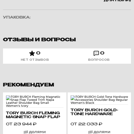
ДЛЯ ПЫЛИ)
УПАКОВКА:
ОТЗЫВЫ И ВОПРОСЫ
0
0
НЕТ ОТЗЫВОВ
ВОПРОСОВ
РЕКОМЕНДУЕМ
TORY BURCH GOLD-
TORY BURCH FLEMING
TONE HARDWARE
MAGNETIC SNAP FLAP
ACCESSORIES
TWEED TRIM NAPA
SHOULDER BAG
ОТ
23 944
₽
ОТ
22 033
₽
LEATHER SHOULDER
REGULAR WOMEN'S
BAG SMALL WOMEN'S
BLACK
IVORY