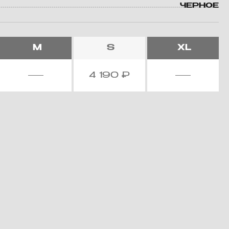
ЧЕРНОЕ
M
S
XL
4 190
₽