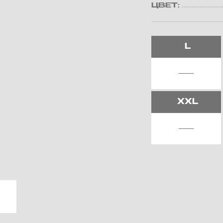
ЦВЕТ:
L
XXL