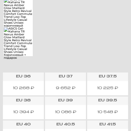
EU
36
EU
37
EU
37.5
10 268
₽
9 652
₽
10 225
₽
EU
38
EU
39
EU
39.5
10 394
₽
10 086
₽
10 548
₽
EU
40
EU
40.5
EU
41.5