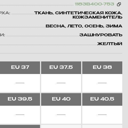
1183B400-753
РХА:
ТКАНЬ, СИНТЕТИЧЕСКАЯ КОЖА,
КОЖЗАМЕНИТЕЛЬ
ВЕСНА, ЛЕТО, ОСЕНЬ, ЗИМА
И:
ЗАШНУРОВАТЬ
ЖЕЛТЫЙ
EU
37
EU
37.5
EU
38
EU
39.5
EU
40
EU
40.5