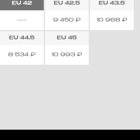
EU
42
EU
42.5
EU
43.5
9 450
₽
10 968
₽
EU
44.5
EU
45
8 534
₽
10 993
₽