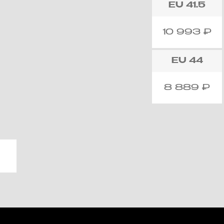
EU
41.5
10 993
₽
EU
44
8 889
₽