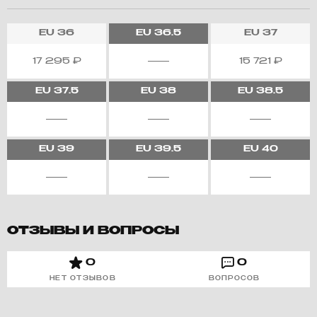
EU
36
EU
36.5
EU
37
17 295
₽
15 721
₽
EU
37.5
EU
38
EU
38.5
EU
39
EU
39.5
EU
40
ОТЗЫВЫ И ВОПРОСЫ
0
0
НЕТ ОТЗЫВОВ
ВОПРОСОВ