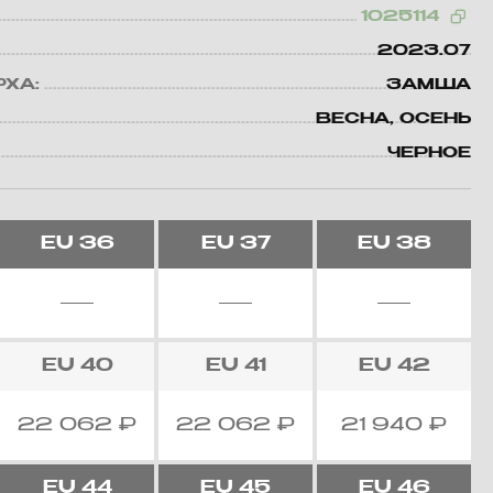
1025114
2023.07
РХА:
ЗАМША
ВЕСНА, ОСЕНЬ
ЧЕРНОЕ
EU
36
EU
37
EU
38
EU
40
EU
41
EU
42
22 062
₽
22 062
₽
21 940
₽
EU
44
EU
45
EU
46