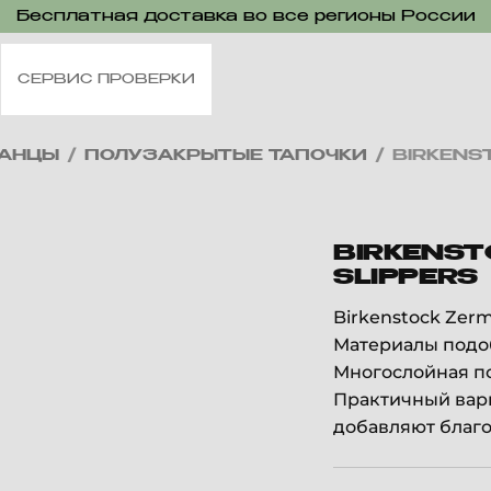
Бесплатная доставка во все регионы России
СЕРВИС ПРОВЕРКИ
ПАНЦЫ
/
ПОЛУЗАКРЫТЫЕ ТАПОЧКИ
/
BIRKENS
BIRKENST
SLIPPERS
Birkenstock Zer
Материалы подоб
Многослойная по
Практичный вари
добавляют благ