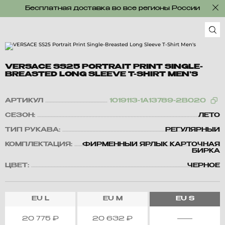
Бесплатная доставка во все регионы России
VERSACE SS25 PORTRAIT PRINT SINGLE-
BREASTED LONG SLEEVE T-SHIRT MEN'S
АРТИКУЛ
1019113-1A13789-2B020
СЕЗОН:
ЛЕТО
ТИП РУКАВА:
РЕГУЛЯРНЫЙ
КОМПЛЕКТАЦИЯ:
ФИРМЕННЫЙ ЯРЛЫК КАРТОЧНАЯ
БИРКА
ЦВЕТ:
ЧЕРНОЕ
EU
L
EU
M
EU
S
20 775
₽
20 632
₽