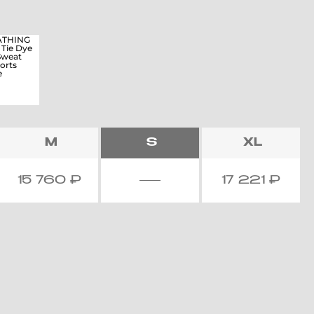
M
S
XL
15 760
₽
17 221
₽