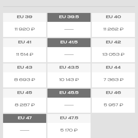
EU
39
EU
39.5
EU
40
11 920
₽
11 262
₽
EU
41
EU
41.5
EU
42
11 514
₽
13 053
₽
EU
43
EU
43.5
EU
44
8 693
₽
10 143
₽
7 363
₽
EU
45
EU
45.5
EU
46
8 287
₽
5 957
₽
EU
47
EU
47.5
5 170
₽