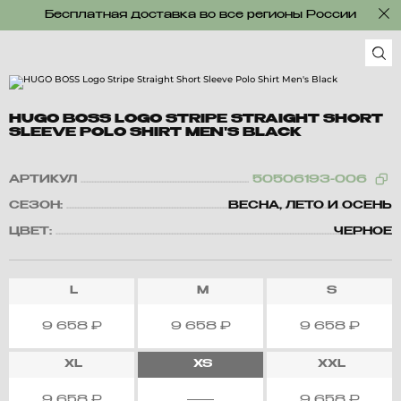
Бесплатная доставка во все регионы России
HUGO BOSS LOGO STRIPE STRAIGHT SHORT
SLEEVE POLO SHIRT MEN'S BLACK
АРТИКУЛ
50506193-006
СЕЗОН:
ВЕСНА, ЛЕТО И ОСЕНЬ
ЦВЕТ:
ЧЕРНОЕ
L
M
S
9 658
₽
9 658
₽
9 658
₽
XL
XS
XXL
9 658
₽
9 658
₽